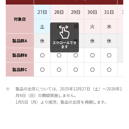
27日
28日
29日
30日
31日
1
対象日
土
日
月
火
水
木
休
休
休
休
休
休
製品群A
スクロールでき
ます
〇
〇
〇
〇
〇
休
製品群B
〇
〇
〇
〇
〇
〇
製品群C
製品の出荷については、2025年12月27日（土）～2026年1
※
月4日（日）の期間実施しません。
1月5日（月）より順次、製品の出荷を再開します。