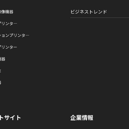
ビジネストレンド
映像機器
プリンタ―
ションプリンタ―
プリンター
機器
末
器
トサイト
企業情報