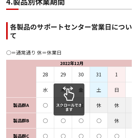
4.製品別休業期間
各製品のサポートセンター営業日につい
て
○＝通常通り 休＝休業日
2022年12月
28
29
30
31
1
2
水
木
金
土
日
月
○
休
休
休
休
休
製品群A
スクロールでき
ます
○
○
○
○
休
休
製品群B
○
○
○
○
○
○
製品群C