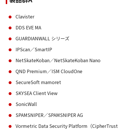
Clavister
DDS EVE MA
GUARDIANWALL シリーズ
IPScan／SmartIP
NetSkateKoban／NetSkateKoban Nano
QND Premium／ISM CloudOne
SecureSoft mamoret
SKYSEA Client View
SonicWall
SPAMSNIPER／SPAMSNIPER AG
Vormetric Data Security Platform（CipherTrust