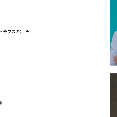
クブ・デブスキ）
氏
線