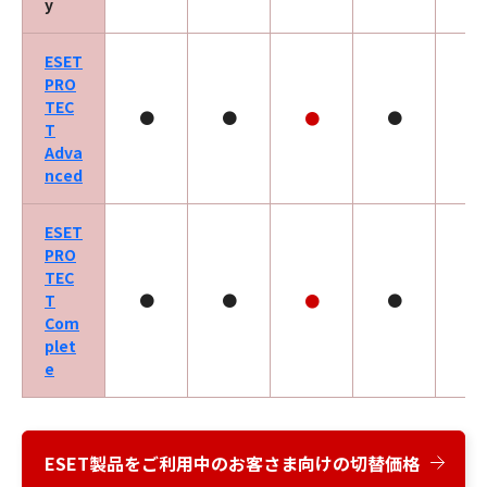
y
ESET
PRO
TEC
●
●
●
●
T
Adva
nced
ESET
PRO
TEC
T
●
●
●
●
●
Com
plet
e
ESET製品をご利用中のお客さま向けの切替価格