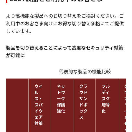
より高機能な製品へのお切り替えをご検討ください。ご
利用中のお客さま向けにお得な切り替え価格にてご提供
しています。
製品を切り替えることによって高度なセキュリティ対策
が可能に
代表的な製品の機能比較
ウイ
ネッ
クラ
フル
ク
ル
トワ
ウド
ディ
ウ
ス・
ーク
サン
スク
ア
スパ
保護
ドボ
暗号
リ
イウ
強化
ック
化
ー
ェア
ス
ョ
対策
セ
ュ