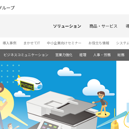
このページの本文へ
グループ
ソリューション
商品・サービス
導入事例
まかせてIT
中小企業向けセミナー
お役立ち情報
システ
ビジネスコミュニケーション
営業力強化
経理
人事・労務
総務