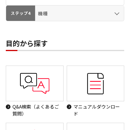
業務用映像機器（CINEMA EOS／放送用／リモー
機種
ステップ4
トカメラ）
双眼鏡（BINOCURAS）
目的から探す
プロダクションプリンター（imagePRESS）
スキャナー（CanoScan／DR／ScanFront）
ファクス（キヤノフアクス／FAXPHONE）
プロジェクター／ビデオ会議
電卓／電子辞書／ポインター／プライバシートー
Q&A検索（よくあるご
マニュアルダウンロー
クデバイス
質問）
ド
ネットワークカメラ