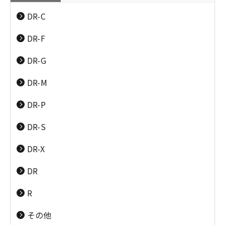
カメラ／レンズ
パーソナルプリンタ
DR-C
（EOS／RF-LENS／
ー／複合機（PIXUS･
EF-LENS／
DR-F
TR／SELPHY／
ドキュメントスキャ
パーソナル向けスキ
PowerShot／IXY）
iNSPiC／PC）
ナー（DR）
ャナー
DR-G
（CanoScan）
DR-M
DR-P
DR-S
ビジネスプリンター
大判プリンター／業
／複合機（MAXIFY・
務用プリンター
ネットワークスキャ
DR-X
G／Satera／
（imagePROGRAPH
ナー（ScanFront）
imageRUNNER／
／colorWAVE／
DR
imageFORCE）
plotWAVE／カー
ド・ラベル・ケーブ
R
ルプリンター）
その他
ビデオカメラ（iVIS／IXY DV）