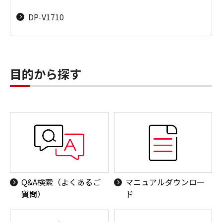
DP-V1710
業務用映像機器（CINEMA EOS／放送用／リモー
トカメラ）
双眼鏡（BINOCURAS）
目的から探す
プロダクションプリンター（imagePRESS）
スキャナー（CanoScan／DR／ScanFront）
ファクス（キヤノフアクス／FAXPHONE）
プロジェクター／ビデオ会議
電卓／電子辞書／ポインター／プライバシートー
Q&A検索（よくあるご
マニュアルダウンロー
クデバイス
質問）
ド
ネットワークカメラ