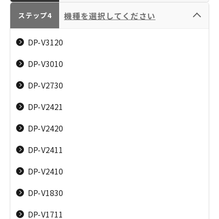
カメラ／レンズ
パーソナルプリンタ
機種を選択してください
動画ディスプレイ
ステップ4
（EOS／RF-LENS／
ー／複合機（PIXUS･
EF-LENS／
TR／SELPHY／
CINEMA EOS
業務用デジタルビデ
DP-V3120
PowerShot／IXY）
iNSPiC／PC）
SYSTEM
オカメラ
DP-V3010
DP-V2730
DP-V2421
ビジネスプリンター
大判プリンター／業
動画ディスプレイ
放送用レンズ
DP-V2420
／複合機（MAXIFY・
務用プリンター
G／Satera／
（imagePROGRAPH
DP-V2411
imageRUNNER／
／colorWAVE／
DP-V2410
imageFORCE）
plotWAVE／カー
ド・ラベル・ケーブ
DP-V1830
ルプリンター）
リモートカメラシス
ロボットカメラシス
DP-V1711
テム
テム
ビデオカメラ（iVIS／IXY DV）