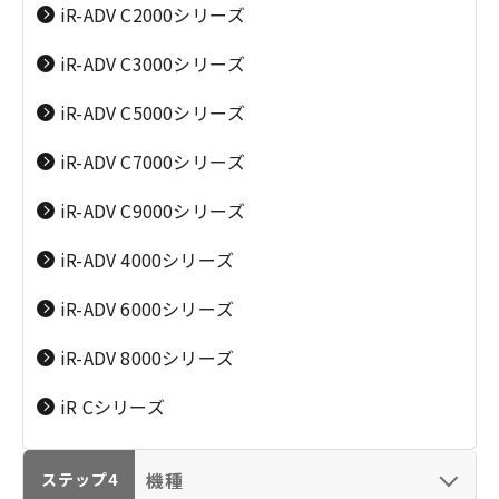
iR-ADV C2000シリーズ
ビデオカメラ（iVIS／IXY DV）
iR-ADV C3000シリーズ
業務用映像機器（CINEMA EOS／放送用／リモー
iR-ADV C5000シリーズ
トカメラ）
ビジネスインクジェ
カラー複合機
iR-ADV C7000シリーズ
双眼鏡（BINOCURAS）
ット複合機
（color
（WG7350F）
imageRUNNER）
iR-ADV C9000シリーズ
プロダクションプリンター（imagePRESS）
iR-ADV 4000シリーズ
スキャナー（CanoScan／DR／ScanFront）
iR-ADV 6000シリーズ
ファクス（キヤノフアクス／FAXPHONE）
iR-ADV 8000シリーズ
モノクロコピー・複
オフィス向けインク
プロジェクター／ビデオ会議
iR Cシリーズ
合機
ジェットプリンター
（imageRUNNER）
電卓／電子辞書／ポインター／プライバシートー
クデバイス
機種
ステップ4