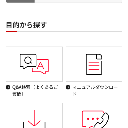
ネットワークカメラ
業務用機器（ハンディターミナル ／個人認証カー
目的から探す
ドリーダー）
Canon ID／フォト関連サービス／キヤノンオンラ
インショップ
BPOソリューション
その他商品
Q&A検索（よくあるご
マニュアルダウンロー
質問）
ド