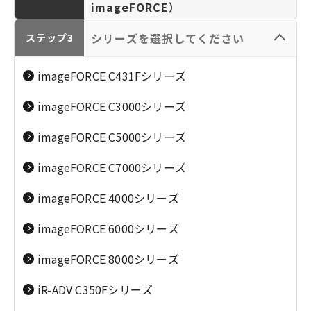
imageFORCE）
シリーズを選択してください
ステップ3
カメラ／レンズ
パーソナルプリンタ
（EOS／RF-LENS／
ー／複合機（PIXUS･
imageFORCE C431Fシリーズ
EF-LENS／
TR／SELPHY／
PowerShot／IXY）
iNSPiC／PC）
imageFORCE C3000シリーズ
ビジネスインクジェ
レーザービームプリ
ットプリンター
ンター（Satera：プ
imageFORCE C5000シリーズ
（MAXIFY・G）
リント専用）
imageFORCE C7000シリーズ
imageFORCE 4000シリーズ
ビジネスプリンター
大判プリンター／業
／複合機（MAXIFY・
務用プリンター
imageFORCE 6000シリーズ
G／Satera／
（imagePROGRAPH
レーザー複合機
オフィス向け複合機
imageFORCE 8000シリーズ
imageRUNNER／
／colorWAVE／
（Satera：プリン
（imageRUNER
imageFORCE）
plotWAVE／カー
ト・コピー・スキャ
ADVANCE／
iR-ADV C350Fシリーズ
ド・ラベル・ケーブ
ン）
imageFORCE）
ルプリンター）