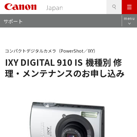
検
このページの本文へ
メ
索
ロ
ニ
menu
サポート
ー
ュ
カ
ー
ル
ナ
ビ
コンパクトデジタルカメラ（PowerShot／IXY）
IXY DIGITAL 910 IS
機種別 修
理・メンテナンスのお申し込み