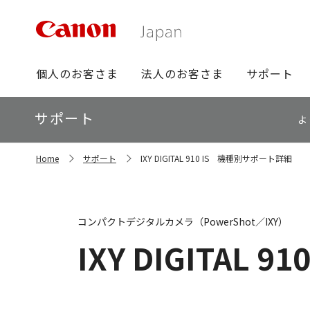
グ
個人のお客さま
法人のお客さま
サポート
ロ
ー
ロ
サポート
バ
よ
ー
ル
カ
ナ
サ
ル
Home
サポート
IXY DIGITAL 910 IS 機種別サポート詳細
イ
ビ
ナ
ト
ビ
内
の
現
コンパクトデジタルカメラ（PowerShot／IXY）
在
位
IXY DIGITAL 910
置