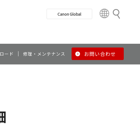
検
Canon Global
索
C
o
u
n
t
r
お問い合わせ
ロード
修理・メンテナンス
y
&
R
e
g
i
o
細
n