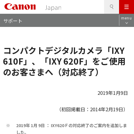
検
このページの本文へ
メ
索
ロ
ニ
menu
サポート
ー
ュ
カ
ー
ル
ナ
コンパクトデジタルカメラ「IXY
ビ
610F」、「IXY 620F」をご使用
のお客さまへ（対応終了）
2019年1月9日
（初回掲載日：2014年2月19日）
2019年 1月 9日 ： IXY620Ｆの対応終了のご案内を追加しま
※
した。