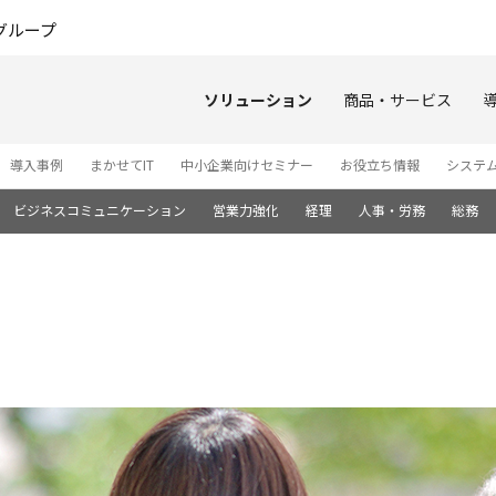
このページの本文へ
グループ
ソリューション
商品・サービス
導入事例
まかせてIT
中小企業向けセミナー
お役立ち情報
システ
ビジネスコミュニケーション
営業力強化
経理
人事・労務
総務