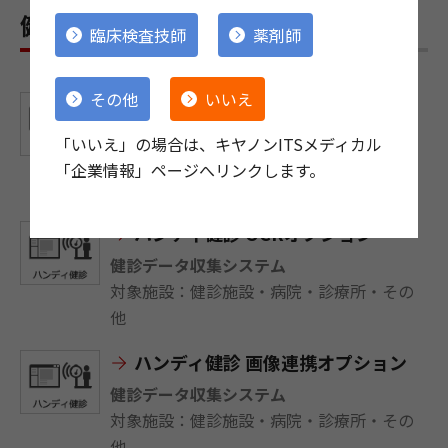
健診支援システム ラインアップ
臨床検査技師
薬剤師
その他
いいえ
ハンディ健診
健診データ収集システム
「いいえ」の場合は、キヤノンITSメディカル
対象施設：健診施設・病院・診療所・その
「企業情報」ページへリンクします。
他
ハンディ健診 OCRオプション
健診データ収集システム
対象施設：健診施設・病院・診療所・その
他
ハンディ健診 画像連携オプション
健診データ収集システム
対象施設：健診施設・病院・診療所・その
他