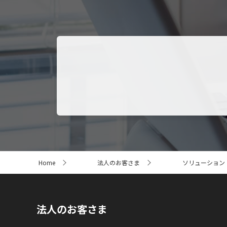
サ
Home
法人のお客さま
ソリューション
イ
ト
内
の
現
法人のお客さま
在
位