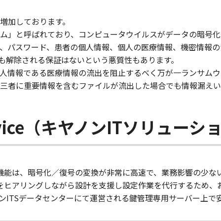
増加しております。
ム」と呼ばれており、コンピュータウイルスがデータの暗号化
D、パスワード、患者の個人情報、個人の医療情報、機密情報
も解除される保証はないという悪質性もあります。
人情報である医療情報の流出を阻止するべく万が一ランサムウ
三者に重要情報を含むファイルが流出した場合でも情報漏えい
y Service（キヤノンITソリ
latformの暗号化機能は、暗号化／復号の変換が非常に高速で、業務影響の
成をヒアリングしながら設計を支援し設定作業を代行するため、
ンITSデータセンターにて運営される鍵管理専用サーバー上で