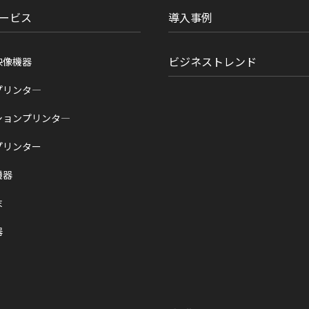
ービス
導入事例
ビジネストレンド
映像機器
プリンタ―
ションプリンタ―
プリンター
機器
末
器