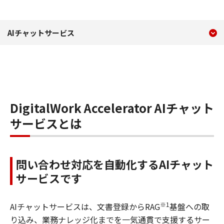
現在のコンテンツ
AIチャットサービス DigitalWor
AIチャットサービス
コンテンツメニュー
DigitalWork Accelerator AIチャット
サービスとは
問い合わせ対応を自動化するAIチャット
サービスです
※1
AIチャットサービスは、文書登録からRAG
基盤への取
り込み、業務ナレッジ化までを一気通貫で支援するサー