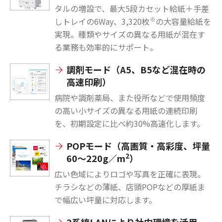
タルの増設で、最大5段カセット給紙＋手差
※
しトレイの6Way、3,320枚
の大容量給紙を
実現。種類やサイズの異なる用紙が混在す
る業務も効率的にサポート。
調剤モード（A5、B5など混在時の
高速印刷）
病院や調剤薬局、また役所などで使用頻度
の高い小サイズの異なる用紙の連続印刷
を、初期設定に比べ約30%高速化します。
POPモード（高画質・高彩度、坪量
2
60～220g／m
）
広い色域によりロゴや写真を正確に表現。
チラシなどの薄紙、店頭POPなどの厚紙ま
で幅広い坪量に対応します。