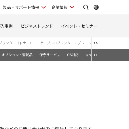
製品・サポート情報
企業情報
導入事例
ビジネストレンド
イベント・セミナー
プリンター（トナー）
ケーブルIDプリンター・プレート＆シートプリンター
オプション・消耗品
保守サービス
OS対応
キヤノン純正トナーカート
頼などのお問い合わせをお受けしております。