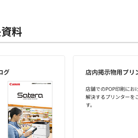
決資料
ログ
店内掲示物用プリ
店舗でのPOP印刷にお
解決するプリンターを
す。