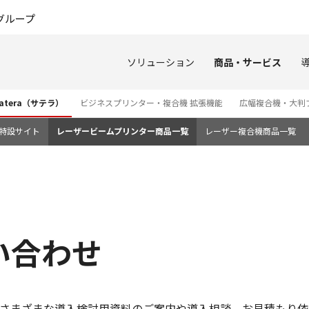
このページの本文へ
グループ
ソリューション
商品・サービス
tera（サテラ）
ビジネスプリンター・複合機 拡張機能
広幅複合機・大判
3i 特設サイト
レーザービームプリンター商品一覧
レーザー複合機商品一覧
い合わせ
さまざまな導入検討用資料のご案内や導入相談、お見積もり依