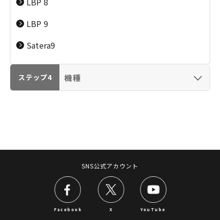
LBP 8
imageFORCE）
plotWAVE／カー
ン）
imageFORCE）
ド・ラベル・ケーブ
LBP 9
ルプリンター）
Satera9
ビデオカメラ（iVIS／IXY DV）
業務用映像機器（CINEMA EOS／放送用／リモー
機種
ステップ4
トカメラ）
ビジネスインクジェ
カラー複合機
ット複合機
（color
双眼鏡（BINOCURAS）
（WG7350F）
imageRUNNER）
プロダクションプリンター（imagePRESS）
スキャナー（CanoScan／DR／ScanFront）
SNS公式アカウント
ファクス（キヤノフアクス／FAXPHONE）
モノクロコピー・複
オフィス向けインク
合機
ジェットプリンター
プロジェクター／ビデオ会議
（imageRUNNER）
Facebook
X
YouTube