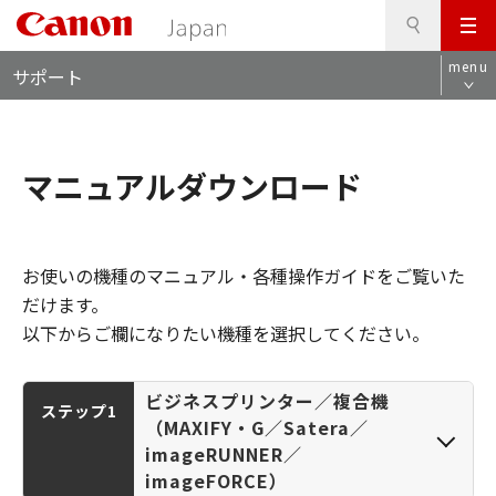
検
このページの本文へ
メ
索
ロ
ニ
menu
サポート
ー
ュ
カ
ー
ル
ナ
マニュアルダウンロード
ビ
お使いの機種のマニュアル・各種操作ガイドをご覧いた
だけます。
以下からご欄になりたい機種を選択してください。
ビジネスプリンター／複合機
ステップ1
（MAXIFY・G／Satera／
imageRUNNER／
imageFORCE）