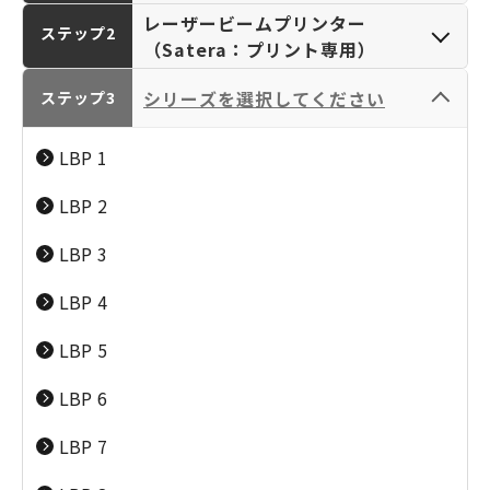
レーザービームプリンター
ステップ2
（Satera：プリント専用）
シリーズを選択してください
ステップ3
カメラ／レンズ
パーソナルプリンタ
LBP 1
（EOS／RF-LENS／
ー／複合機（PIXUS･
EF-LENS／
TR／SELPHY／
LBP 2
ビジネスインクジェ
レーザービームプリ
PowerShot／IXY）
iNSPiC／PC）
ットプリンター
ンター（Satera：プ
LBP 3
（MAXIFY・G）
リント専用）
LBP 4
LBP 5
ビジネスプリンター
大判プリンター／業
LBP 6
／複合機（MAXIFY・
務用プリンター
レーザー複合機
オフィス向け複合機
LBP 7
G／Satera／
（imagePROGRAPH
（Satera：プリン
（imageRUNER
imageRUNNER／
／colorWAVE／
ト・コピー・スキャ
ADVANCE／