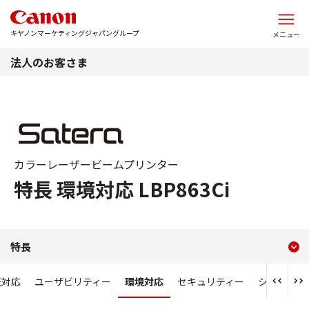
このページの本文へ
キヤノンマーケティングジャパングループ
メニュー
法人のお客さま
カラーレーザービームプリンター
特長 環境対応 LBP863Ci
現在のコンテンツ
特長 環境対応 LBP863Ci
特長
コンテンツメニュー
紙対応
ユーザビリティー
環境対応
セキュリティー
システム連