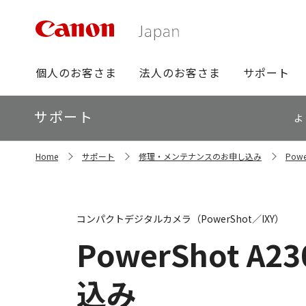
グ
個人のお客さま
法人のお客さま
サポート
ロ
ー
ロ
サポート
バ
よ
ー
ル
カ
ナ
サ
ル
Home
サポート
修理・メンテナンスのお申し込み
Pow
イ
ビ
ナ
ト
ビ
内
の
現
コンパクトデジタルカメラ（PowerShot／IXY）
在
位
PowerShot A23
置
込み