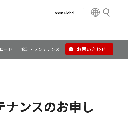
検
Canon Global
索
C
o
u
n
t
r
お問い合わせ
ロード
修理・メンテナンス
y
&
R
e
g
i
o
テナンスのお申し
n