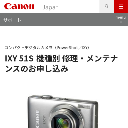
検
このページの本文へ
メ
索
ロ
ニ
menu
サポート
ー
ュ
カ
ー
ル
ナ
ビ
コンパクトデジタルカメラ（PowerShot／IXY）
IXY 51S
機種別 修理・メンテナ
ンスのお申し込み