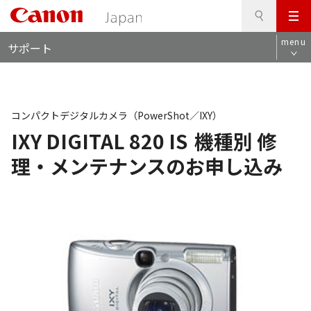
検
このページの本文へ
メ
索
ロ
ニ
menu
サポート
ー
ュ
カ
ー
ル
ナ
ビ
コンパクトデジタルカメラ（PowerShot／IXY）
IXY DIGITAL 820 IS
機種別 修
理・メンテナンスのお申し込み