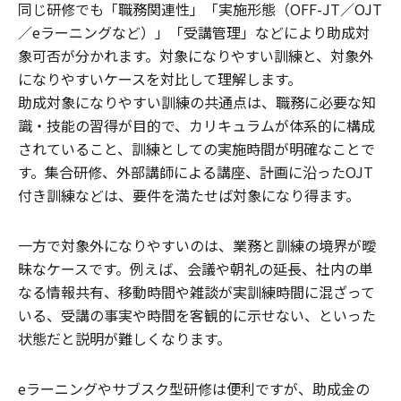
同じ研修でも「職務関連性」「実施形態（OFF-JT／OJT
／eラーニングなど）」「受講管理」などにより助成対
象可否が分かれます。対象になりやすい訓練と、対象外
になりやすいケースを対比して理解します。
助成対象になりやすい訓練の共通点は、職務に必要な知
識・技能の習得が目的で、カリキュラムが体系的に構成
されていること、訓練としての実施時間が明確なことで
す。集合研修、外部講師による講座、計画に沿ったOJT
付き訓練などは、要件を満たせば対象になり得ます。
一方で対象外になりやすいのは、業務と訓練の境界が曖
昧なケースです。例えば、会議や朝礼の延長、社内の単
なる情報共有、移動時間や雑談が実訓練時間に混ざって
いる、受講の事実や時間を客観的に示せない、といった
状態だと説明が難しくなります。
eラーニングやサブスク型研修は便利ですが、助成金の