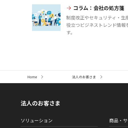
コラム：会社の処方箋
制度改正やセキュリティ・生
役立つビジネストレンド情報
す。
サ
Home
法人のお客さま
イ
ト
内
の
現
法人のお客さま
在
位
置
ソリューション
商品・サ