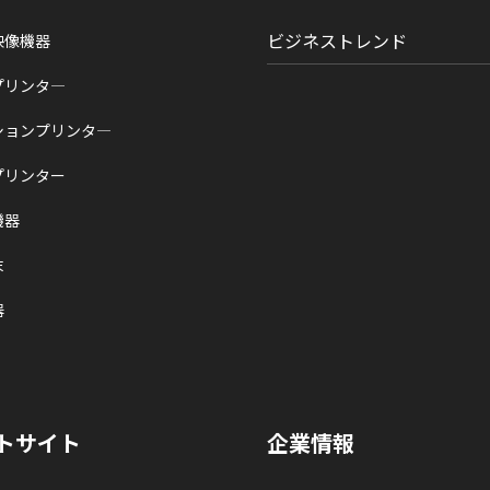
ビジネストレンド
映像機器
プリンタ―
ションプリンタ―
プリンター
機器
末
器
トサイト
企業情報