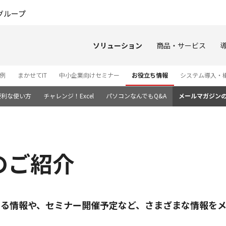
このページの本文へ
グループ
ソリューション
商品・サービス
例
まかせてIT
中小企業向けセミナー
お役立ち情報
システム導入・
便利な使い方
チャレンジ！Excel
パソコンなんでもQ&A
メールマガジン
のご紹介
なる情報や、セミナー開催予定など、さまざまな情報をメ