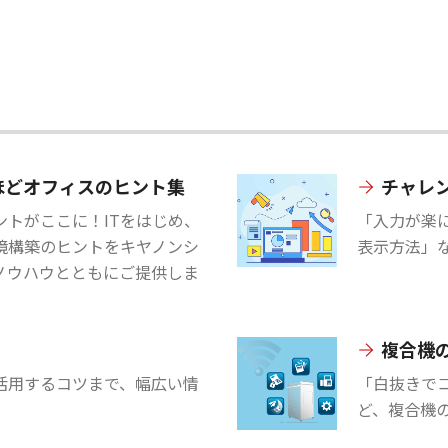
ほどオフィスのヒント集
チャレン
トがここに！ITをはじめ、
「入力が楽
境構築のヒントをキヤノンシ
表示方法」な
ノウハウとともにご提供しま
複合機
ceを活用するコツまで、幅広い情
「白抜きで
ど、複合機