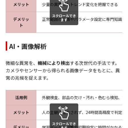
メリット
少量の異常でもトレンド変化を把握できる
スクロールでき
デメリッ
正常範囲の定義やパラメータ設定に専門知識が
ます
ト
AI・画像解析
微細な異常を、
機械により検出
する次世代の手法です。
カメラやセンサーから得られる画像データをもとに、異
常の兆候を捉えます。
活用例
外観検査、部品の欠け・汚れ・色むら検知、設
メリット
人の主観に左右されず、24時間高精度で判定で
スクロールでき
デメリッ
学習データの収集や初期設定に時間がかかる場
ます