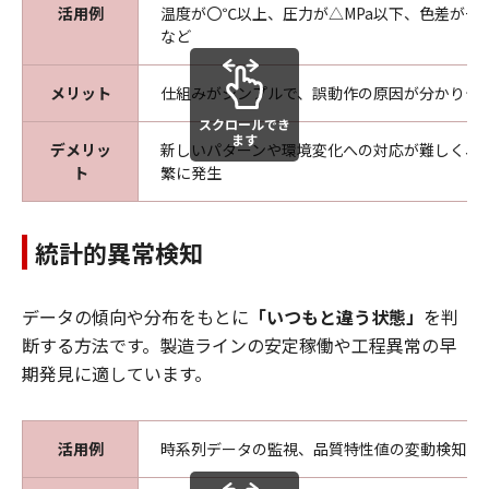
活用例
温度が〇℃以上、圧力が△MPa以下、色差が一
など
メリット
仕組みがシンプルで、誤動作の原因が分かりや
スクロールでき
ます
デメリッ
新しいパターンや環境変化への対応が難しく、
ト
繁に発生
統計的異常検知
データの傾向や分布をもとに
「いつもと違う状態」
を判
断する方法です。製造ラインの安定稼働や工程異常の早
期発見に適しています。
活用例
時系列データの監視、品質特性値の変動検知