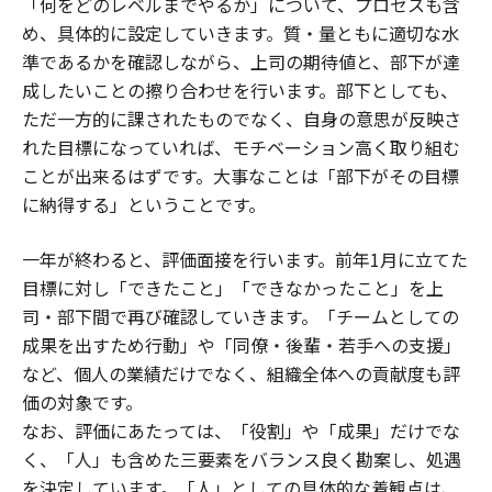
「何をどのレベルまでやるか」について、プロセスも含
め、具体的に設定していきます。質・量ともに適切な水
準であるかを確認しながら、上司の期待値と、部下が達
成したいことの擦り合わせを行います。部下としても、
ただ一方的に課されたものでなく、自身の意思が反映さ
れた目標になっていれば、モチベーション高く取り組む
ことが出来るはずです。大事なことは「部下がその目標
に納得する」ということです。
一年が終わると、評価面接を行います。前年1月に立てた
目標に対し「できたこと」「できなかったこと」を上
司・部下間で再び確認していきます。「チームとしての
成果を出すため行動」や「同僚・後輩・若手への支援」
など、個人の業績だけでなく、組織全体への貢献度も評
価の対象です。
なお、評価にあたっては、「役割」や「成果」だけでな
く、「人」も含めた三要素をバランス良く勘案し、処遇
を決定しています。「人」としての具体的な着観点は、