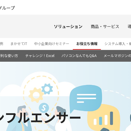
このページの本文へ
グループ
ソリューション
商品・サービス
例
まかせてIT
中小企業向けセミナー
お役立ち情報
システム導入・
便利な使い方
チャレンジ！Excel
パソコンなんでもQ&A
メールマガジン
ンフルエンサー