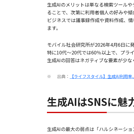
生成AIのメリットは単なる検索ツール
ることで、次第に利用者個人の好みや傾
ビジネスでは議事録作成や資料作成、情
ます。 ​
モバイル社会研究所が2026年4月6日に
特に10代～20代では60％以上で、プ
生成AIの回答はネガティブな要素が少な
出典：
【ライフスタイル】生成AI利用率、
※
生成AIはSNSに
生成AIの最大の弱点は「ハルシネーシ