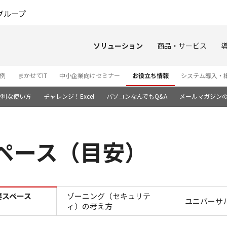
このページの本文へ
グループ
ソリューション
商品・サービス
例
まかせてIT
中小企業向けセミナー
お役立ち情報
システム導入・
便利な使い方
チャレンジ！Excel
パソコンなんでもQ&A
メールマガジン
ペース（目安）
OA家具の必要スペース（目
要スペース
ゾーニング（セキュリテ
ユニバーサ
ィ）の考え方