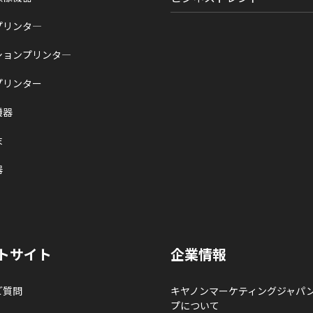
プリンタ―
ションプリンタ―
プリンター
機器
末
器
トサイト
企業情報
ご質問
キヤノンマーケティングジャパ
プについて