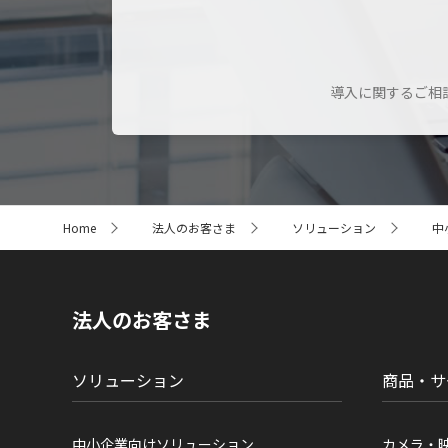
導入に関するご相
サ
Home
法人のお客さま
ソリューション
中
イ
ト
内
の
現
法人のお客さま
在
位
置
ソリューション
商品・サ
中小企業向けソリューション
カメラ・