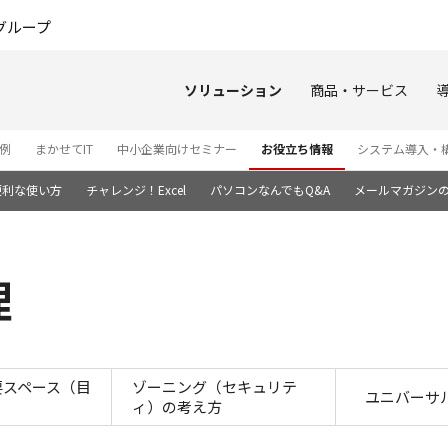
このページの本文へ
グループ
ソリューション
商品・サービス
例
まかせてIT
中小企業向けセミナー
お役立ち情報
システム導入・
便利な使い方
チャレンジ！Excel
パソコンなんでもQ&A
メールマガジン
理
ファシリティ管理
要スペース（目
ゾーニング（セキュリテ
ユニバーサ
ィ）の考え方