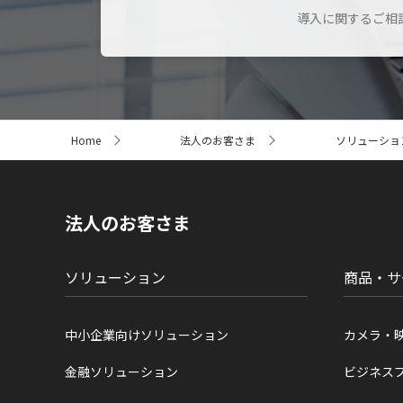
導入に関するご相
サ
Home
法人のお客さま
ソリューショ
イ
ト
内
の
現
法人のお客さま
在
位
置
ソリューション
商品・サ
中小企業向けソリューション
カメラ・
金融ソリューション
ビジネス