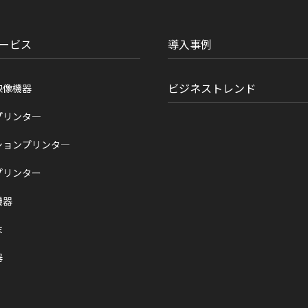
ービス
導入事例
ビジネストレンド
映像機器
プリンタ―
ションプリンタ―
プリンター
機器
末
器