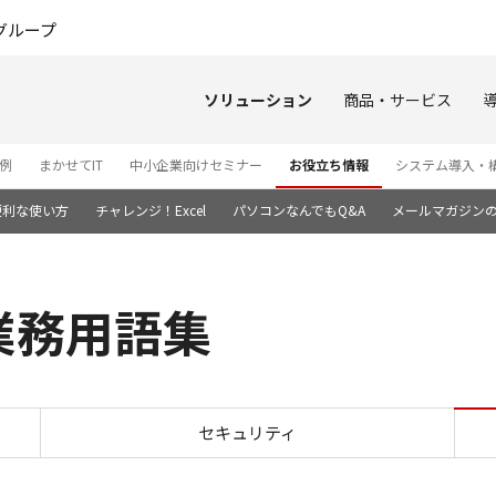
このページの本文へ
グループ
ソリューション
商品・サービス
例
まかせてIT
中小企業向けセミナー
お役立ち情報
システム導入・
便利な使い方
チャレンジ！Excel
パソコンなんでもQ&A
メールマガジン
業務用語集
バックオフィス業務用語集
セキュリティ