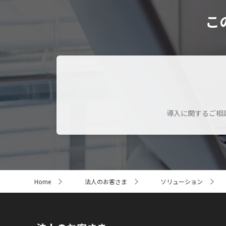
こ
導入に関するご相
サ
Home
法人のお客さま
ソリューション
イ
ト
内
の
現