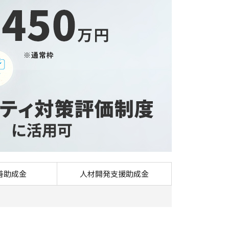
（旧：IT導入補助金）の3つの活用例を詳しく解説
善助成金
人材開発支援助成金