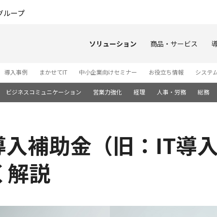
このページの本文へ
グループ
ソリューション
商品・サービス
導入事例
まかせてIT
中小企業向けセミナー
お役立ち情報
システ
ビジネスコミュニケーション
営業力強化
経理
人事・労務
総務
導入補助金（旧：IT導
く解説