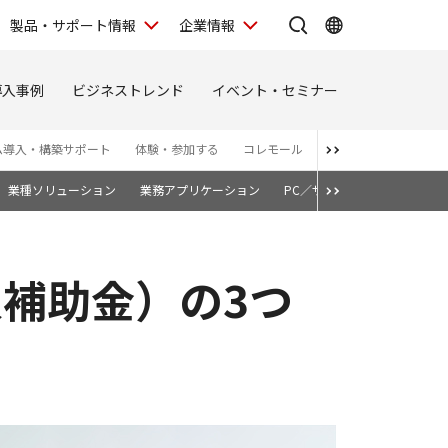
製品・サポート情報
企業情報
導入事例
ビジネストレンド
イベント・セミナー
ム導入・構築サポート
体験・参加する
コレモール
お問い合わせ
お知
業種ソリューション
業務アプリケーション
PC／サーバー
クラウドス
入補助金）の3つ