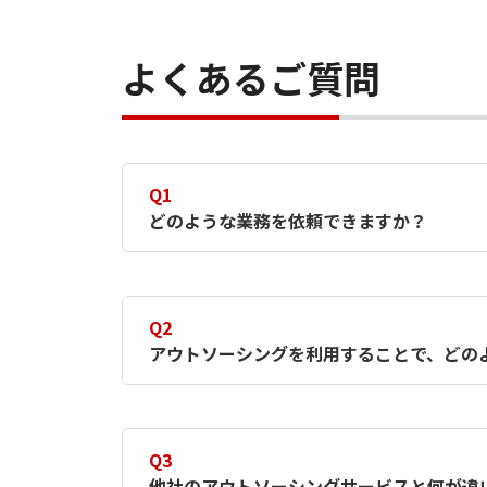
よくあるご質問
Q1
どのような業務を依頼できますか？
A1
入退社手続き、勤怠集計と不備チェッ
お客さまの要望に応じて、提供させて
Q2
アウトソーシングを利用することで、どの
A2
アウトソーシングの主なメリットは以
Q3
コスト削減
：業務の効率化により
他社のアウトソーシングサービスと何が違