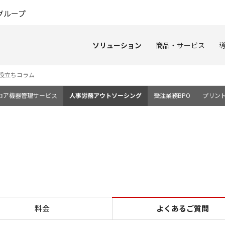
このページの本文へ
グループ
ソリューション
商品・サービス
役立ちコラム
ロア機器管理サービス
人事労務アウトソーシング
受注業務BPO
プリン
よくあるご質問 人事労務ア
料金
よくあるご質問