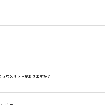
ク、給与計算、人事関連マスタの更新など
いただきます。
ようなメリットがありますか？
下のとおりです。
、人件費や運用コストの削減が可能です。
いますか。