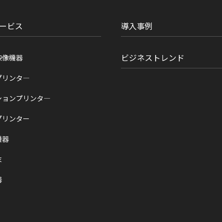
ービス
導入事例
ビジネストレンド
映像機器
プリンタ―
ションプリンタ―
プリンター
機器
末
器