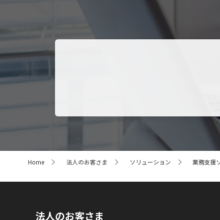
サ
Home
法人のお客さま
ソリューション
業務支援
イ
ト
内
の
現
在
法人のお客さま
位