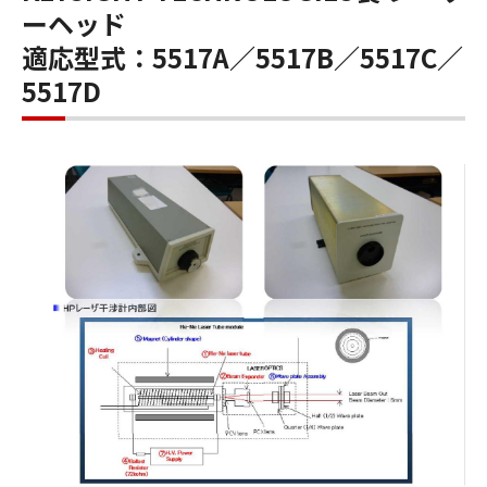
ーヘッド
適応型式：5517A／5517B／5517C／
5517D