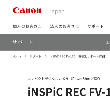
グ
個人のお客さま
法人のお客さま
サポート
ロ
ー
ロ
サポート
バ
よ
ー
ル
カ
ナ
サ
ル
Home
サポート
iNSPiC REC FV-100 機種別サポート詳細
イ
ビ
ナ
ト
ビ
内
の
現
コンパクトデジタルカメラ（PowerShot／IXY）
在
位
iNSPiC REC FV-
置