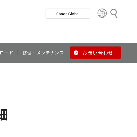
検
Canon Global
索
C
o
u
n
t
r
お問い合わせ
ロード
修理・メンテナンス
y
&
R
e
g
i
o
細
n