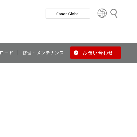
検
Canon Global
索
C
o
u
n
t
r
お問い合わせ
ロード
修理・メンテナンス
y
&
R
e
g
i
o
n