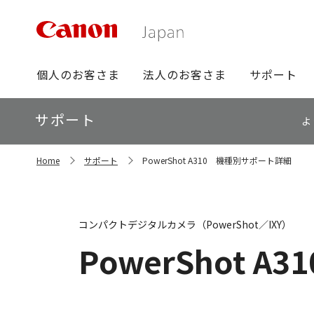
グ
個人のお客さま
法人のお客さま
サポート
ロ
ー
ロ
サポート
バ
よ
ー
ル
カ
ナ
サ
ル
Home
サポート
PowerShot A310 機種別サポート詳細
イ
ビ
ナ
ト
ビ
内
の
現
コンパクトデジタルカメラ（PowerShot／IXY）
在
位
PowerShot A31
置