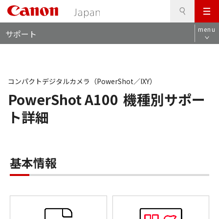
検
このページの本文へ
メ
索
ロ
ニ
menu
サポート
ー
ュ
カ
ー
ル
ナ
ビ
コンパクトデジタルカメラ（PowerShot／IXY）
PowerShot A100
機種別サポー
ト詳細
基本情報