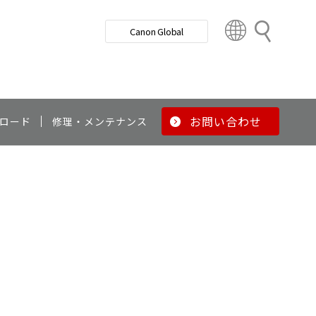
検
Canon Global
索
C
o
u
n
t
r
お問い合わせ
ロード
修理・メンテナンス
y
&
R
e
g
i
o
n