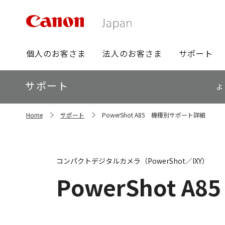
グ
個人のお客さま
法人のお客さま
サポート
ロ
ー
ロ
サポート
バ
よ
ー
ル
カ
ナ
サ
ル
Home
サポート
PowerShot A85 機種別サポート詳細
イ
ビ
ナ
ト
ビ
内
の
現
コンパクトデジタルカメラ（PowerShot／IXY）
在
位
PowerShot A85
置