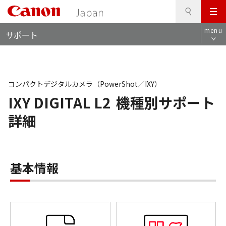
検
このページの本文へ
メ
索
ロ
ニ
menu
サポート
ー
ュ
カ
ー
ル
ナ
ビ
コンパクトデジタルカメラ（PowerShot／IXY）
IXY DIGITAL L2
機種別サポート
詳細
基本情報