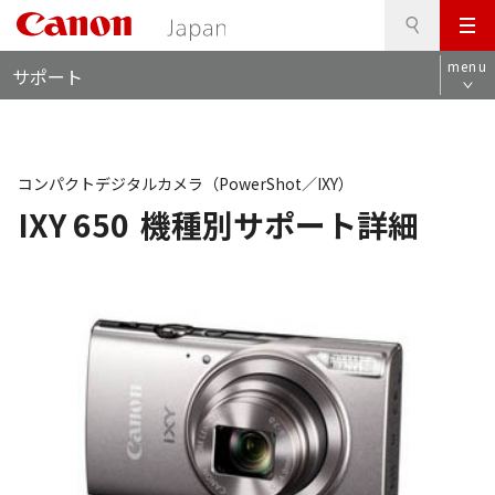
検
このページの本文へ
メ
索
ロ
ニ
menu
サポート
ー
ュ
カ
ー
ル
ナ
ビ
コンパクトデジタルカメラ（PowerShot／IXY）
IXY 650
機種別サポート詳細