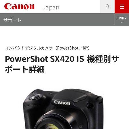
検
このページの本文へ
メ
索
ロ
ニ
menu
サポート
ー
ュ
カ
ー
ル
ナ
ビ
コンパクトデジタルカメラ（PowerShot／IXY）
PowerShot SX420 IS
機種別サ
ポート詳細