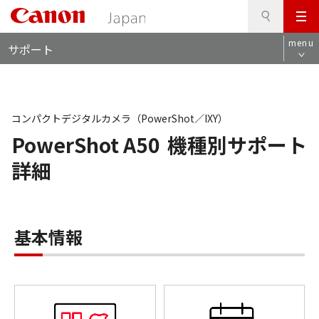
検
このページの本文へ
メ
索
ロ
ニ
menu
サポート
ー
ュ
カ
ー
ル
ナ
ビ
コンパクトデジタルカメラ（PowerShot／IXY）
PowerShot A50
機種別サポート
詳細
基本情報