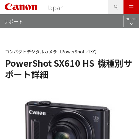
検
このページの本文へ
メ
索
ロ
ニ
menu
サポート
ー
ュ
カ
ー
ル
ナ
ビ
コンパクトデジタルカメラ（PowerShot／IXY）
PowerShot SX610 HS
機種別サ
ポート詳細