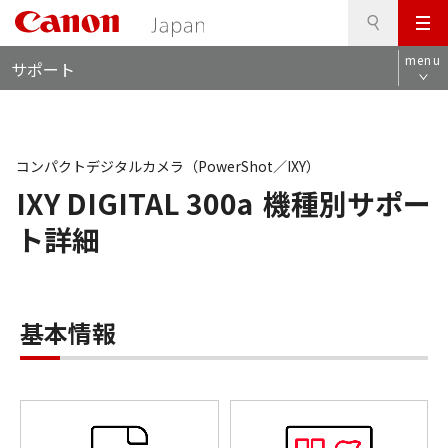
検
このページの本文へ
メ
索
ロ
ニ
menu
サポート
ー
ュ
カ
ー
ル
ナ
ビ
コンパクトデジタルカメラ（PowerShot／IXY）
IXY DIGITAL 300a
機種別サポー
ト詳細
基本情報