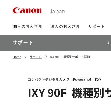
グ
個人のお客さま
法人のお客さま
サポート
ロ
ー
ロ
サポート
バ
よ
ー
ル
カ
ナ
サ
ル
Home
サポート
IXY 90F 機種別サポート詳細
イ
ビ
ナ
ト
ビ
内
の
現
コンパクトデジタルカメラ（PowerShot／IXY）
在
位
IXY 90F
機種別
置