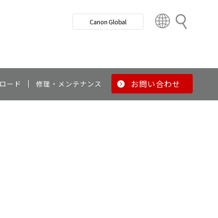
検
Canon Global
索
C
o
u
n
t
r
お問い合わせ
ロード
修理・メンテナンス
y
&
R
e
g
i
o
n