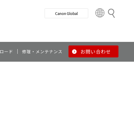
検
Canon Global
索
C
o
u
n
t
r
お問い合わせ
ロード
修理・メンテナンス
y
&
R
e
g
i
o
n