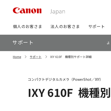
グ
個人のお客さま
法人のお客さま
サポート
ロ
ー
ロ
サポート
バ
よ
ー
ル
カ
ナ
サ
ル
Home
サポート
IXY 610F 機種別サポート詳細
イ
ビ
ナ
ト
ビ
内
の
現
コンパクトデジタルカメラ（PowerShot／IXY）
在
位
IXY 610F
機種別
置