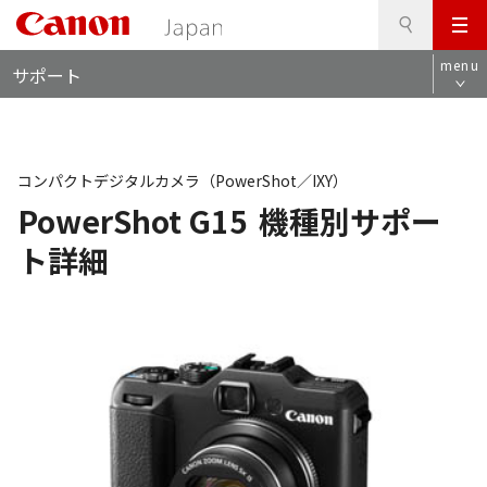
検
このページの本文へ
メ
索
ロ
ニ
menu
サポート
ー
ュ
カ
ー
ル
ナ
ビ
コンパクトデジタルカメラ（PowerShot／IXY）
PowerShot G15
機種別サポー
ト詳細