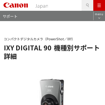
検
このページの本文へ
メ
索
ロ
ニ
menu
サポート
ー
ュ
カ
ー
ル
ナ
ビ
コンパクトデジタルカメラ（PowerShot／IXY）
IXY DIGITAL 90
機種別サポート
詳細