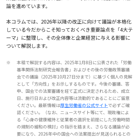
論を進めています。
本コラムでは、2026年以降の改正に向けて議論が本格化
している今だからこそ知っておくべき重要論点を「4大テ
ーマ」に整理し、その全体像と企業経営に与える影響に
ついて解説します。
本稿で解説する内容は、2025年1月8日に公表された「労働
※
基準関係法制研究会報告書」およびその後の労働政策審議
会での議論（2025年10月27日分まで）に基づく個人の見解
として「方向性」をお示しするものです。今後の審議、答
申、国会での法案審議を経て正式に決定されるため、成立
日、施行日および改正内容等は流動的であることにご留意
ください。最新情報は
厚生労働省の公式サイト
で必ずご確
認ください。（なお、ニュースサイト等にて、現政権によ
る「心身の健康維持と従業者の選択を前提にした労働時間
の規制の緩和の検討」の指示を踏まえ、さらなる議論が必
要になり、2026年中の国会への法案提出が見送られるとの