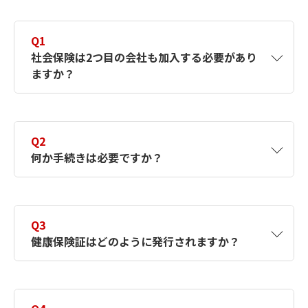
Q1
社会保険は2つ目の会社も加入する必要があり
ますか？
A1
それぞれの事業所ごとに社会保険の加入要件
を満たしているか等を判断されます。
Q2
A社、B社それぞれで社会保険の加入要件を満
何か手続きは必要ですか？
たすと、A社、B社両方で社会保険に加入する
こととなります。例えば、次のような働き方
をする方が対象になります。
A2
被保険者本人から「健康保険・厚生年金保険
A社およびB社で法人の代表者
被保険者所属選択・二以上事業所勤務届」を
Q3
日本年金機構に提出する必要があります。
A社で法人の代表者かつ、B社で正社員と
健康保険証はどのように発行されますか？
同時に2カ所以上の事業所で社会保険の加入要
して勤務する方
件を満たした場合、いずれか1つの事業所を主
たる事業所として選択し、管轄する年金事務
A3
選択した事業所のみで健康保険証が発行され
A社およびB社で正社員として勤務する方
所または保険者等を決定する必要がありま
ます。