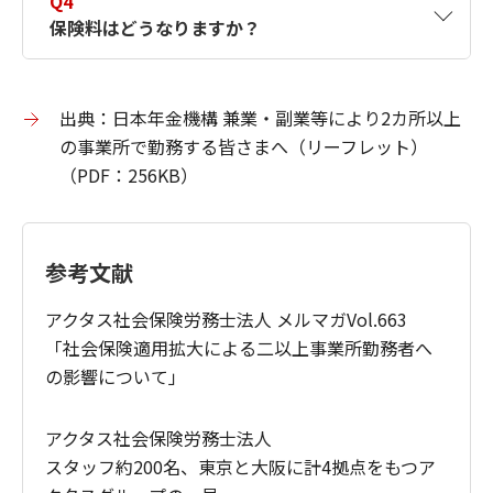
A社およびB社で短時間労働者として勤務
Q4
す。
被保険者本人が選択した事業所を管掌する保
保険料はどうなりますか？
※
し、それぞれの会社で加入要件
を満た
健康保険組合に加入する事業所を選択する場合
険者から健康保険証が発行されます。
※
す方
は、健康保険組合への届け出も必要です。詳細
複数枚発行されている場合は返却してくださ
※
は健康保険組合にお問い合わせください。
い。
A4
それぞれの事業所で受ける報酬月額に基づき
70歳以上の方は、「厚生年金保険70歳以上被
案分し決定されます。
※
出典：日本年金機構 兼業・副業等により2カ所以上
加入要件は企業規模によって異なるため、お勤
※
用者所属選択・二以上事業所勤務届」の提出も
それぞれの事業所で受ける報酬月額を合算し
めの事業所に確認してください。
の事業所で勤務する皆さまへ（リーフレット）
必要です。
た月額により標準報酬月額が決定されます。
（PDF：256KB）
上記届け書に個人番号を記載して提出する場合
この標準報酬月額に厚生年金保険料率、選択
※
は、本人確認書類の添付が必要です。
した事業所の健康保険料率をかけた保険料額
を、それぞれの事業所で受ける報酬月額に基
参考文献
づき案分して決定されます。
詳細は、日本年金機構のホームページをご覧
健康保険料率は、全国健康保険協会（協会け
ください。
アクタス社会保険労務士法人 メルマガVol.663
んぽ）の各都道府県支部、または健康保険組
「社会保険適用拡大による二以上事業所勤務者へ
合にお問い合わせください。
の影響について」
アクタス社会保険労務士法人
スタッフ約200名、東京と大阪に計4拠点をもつア